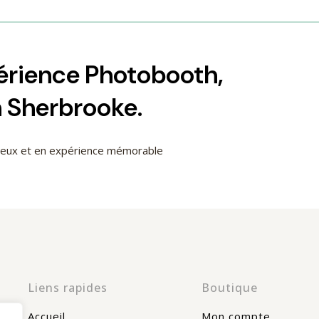
périence Photobooth,
h Sherbrooke.
cieux et en expérience mémorable
Liens rapides
Boutique
Accueil
Mon compte