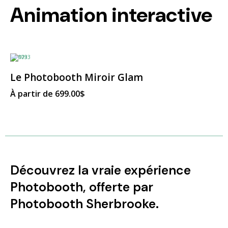
Animation interactive
Ce
produit
a
Le Photobooth Miroir Glam
plusieurs
variations.
À partir de
699.00
$
Les
options
peuvent
être
choisies
sur
la
page
du
produit
Découvrez la vraie expérience
Photobooth, offerte par
Photobooth Sherbrooke.