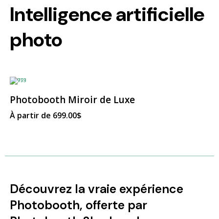
Intelligence artificielle
photo
Ce
produit
a
Photobooth Miroir de Luxe
plusieurs
variations.
À partir de
699.00
$
Les
options
peuvent
être
choisies
sur
la
page
du
produit
Découvrez la vraie expérience
Photobooth, offerte par