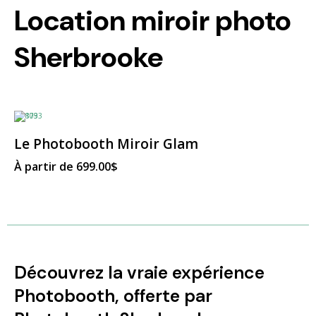
Location miroir photo
Sherbrooke
Ce
produit
a
Le Photobooth Miroir Glam
plusieurs
variations.
À partir de
699.00
$
Les
options
peuvent
être
choisies
sur
la
page
du
produit
Découvrez la vraie expérience
Photobooth, offerte par