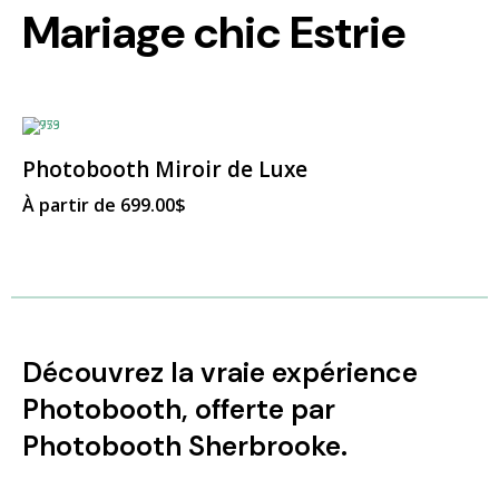
Mariage chic Estrie
Ce
produit
a
Photobooth Miroir de Luxe
plusieurs
variations.
À partir de
699.00
$
Les
options
peuvent
être
choisies
sur
la
page
du
produit
Découvrez la vraie expérience
Photobooth, offerte par
Photobooth Sherbrooke.