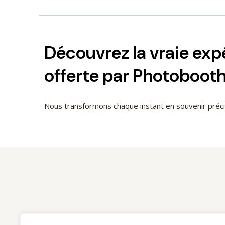
page
du
produit
Découvrez la vraie ex
offerte par Photoboot
Nous transformons chaque instant en souvenir pré