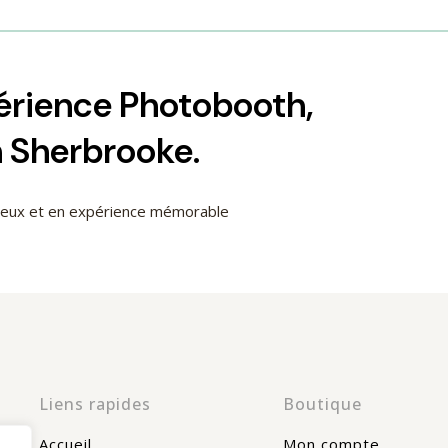
périence Photobooth,
h Sherbrooke.
cieux et en expérience mémorable
Liens rapides
Boutique
Accueil
Mon compte