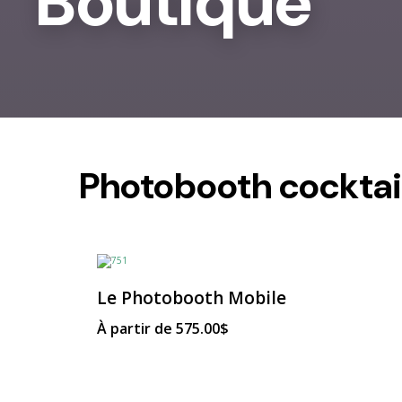
Boutique
Photobooth cocktai
Ce
produit
a
Le Photobooth Mobile
plusieurs
variations.
Les
À partir de
575.00
$
options
peuvent
être
choisies
sur
la