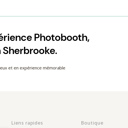
périence Photobooth,
h Sherbrooke.
cieux et en expérience mémorable
Liens rapides
Boutique