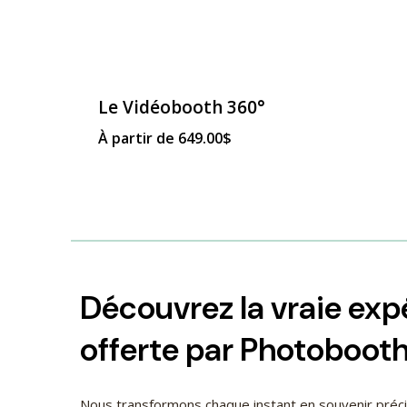
page
du
produit
Le Vidéobooth 360°
À partir de
649.00
$
Découvrez la vraie ex
offerte par Photoboot
Nous transformons chaque instant en souvenir pré