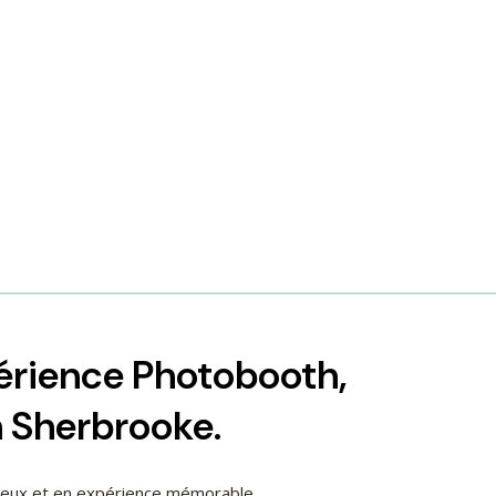
périence Photobooth,
h Sherbrooke.
cieux et en expérience mémorable